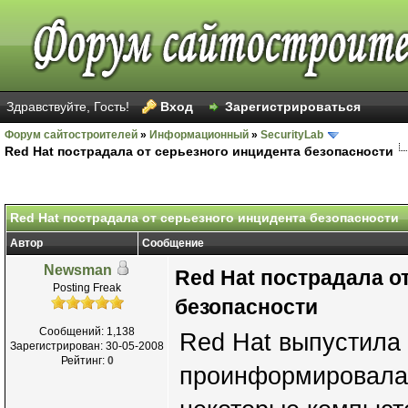
Здравствуйте, Гость!
Вход
Зарегистрироваться
Форум сайтостроителей
»
Информационный
»
SecurityLab
Red Hat пострадала от серьезного инцидента безопасности
Red Hat пострадала от серьезного инцидента безопасности
Автор
Сообщение
Newsman
Red Hat пострадала о
Posting Freak
безопасности
Сообщений: 1,138
Red Hat выпустила 
Зарегистрирован: 30-05-2008
Рейтинг:
0
проинформировала 