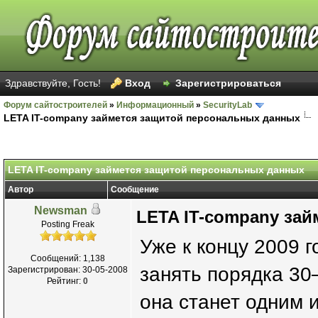
Здравствуйте, Гость!
Вход
Зарегистрироваться
Форум сайтостроителей
»
Информационный
»
SecurityLab
LETA IT-company займется защитой персональных данных
LETA IT-company займется защитой персональных данных
Автор
Сообщение
Newsman
LETA IT-company за
Posting Freak
Уже к концу 2009 
Сообщений: 1,138
занять порядка 30
Зарегистрирован: 30-05-2008
Рейтинг:
0
она станет одним 