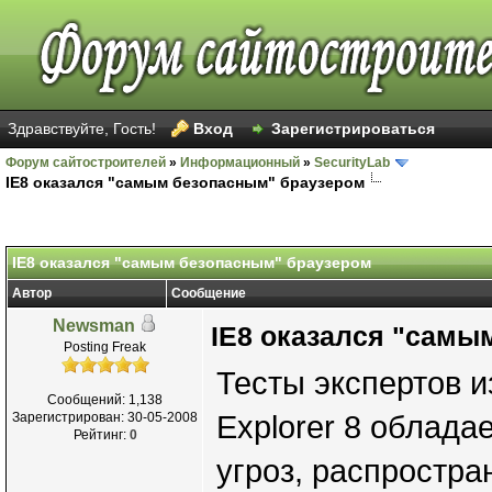
Здравствуйте, Гость!
Вход
Зарегистрироваться
Форум сайтостроителей
»
Информационный
»
SecurityLab
IE8 оказался "самым безопасным" браузером
IE8 оказался "самым безопасным" браузером
Автор
Сообщение
Newsman
IE8 оказался "самы
Posting Freak
Тесты экспертов из
Сообщений: 1,138
Зарегистрирован: 30-05-2008
Explorer 8 облад
Рейтинг:
0
угроз, распростр