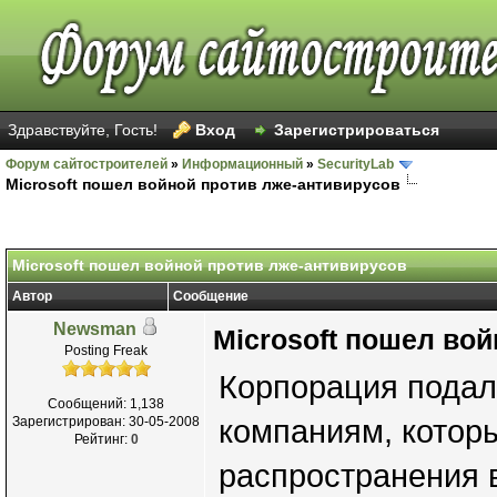
Здравствуйте, Гость!
Вход
Зарегистрироваться
Форум сайтостроителей
»
Информационный
»
SecurityLab
Microsoft пошел войной против лже-антивирусов
Microsoft пошел войной против лже-антивирусов
Автор
Сообщение
Newsman
Microsoft пошел во
Posting Freak
Корпорация подала
Сообщений: 1,138
Зарегистрирован: 30-05-2008
компаниям, котор
Рейтинг:
0
распространения