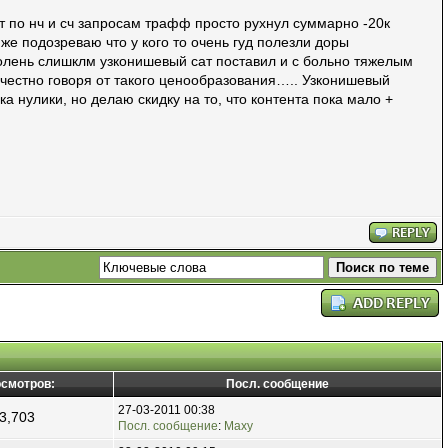
от по нч и сч запросам трафф просто рухнул суммарно -20к
 же подозреваю что у кого то очень гуд полезли доры
 олень слишклм узконишевый сат поставил и с больно тяжелым
 честно говоря от такого ценообразования….. Узконишевый
ка нулики, но делаю скидку на то, что контента пока мало +
смотров:
Посл. сообщение
27-03-2011 00:38
3,703
Посл. сообщение
:
Maxy