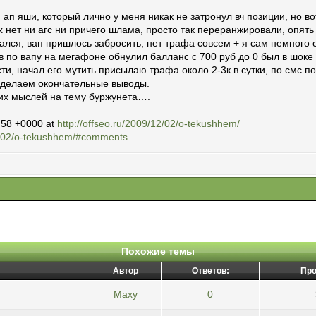
ап яши, который лично у меня никак не затронул вч позиции, но в
х нет ни агс ни причего шлама, просто так переранжировали, опять
мался, вап пришлось забросить, нет трафа совсем + я сам немного
в по вапу на мегафоне обнулил балланс с 700 руб до 0 был в шоке
сти, начал его мутить присылаю трафа около 2-3к в сутки, по смс по
сделаем окончательные выводы.
х мыслей на тему буржунета….
:58 +0000 at
http://offseo.ru/2009/12/02/o-tekushhem/
12/02/o-tekushhem/#comments
Похожие темы
Автор
Ответов:
Про
Maxy
0