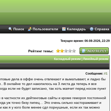
Поиск
Пользователи
Календарь
Справка
Текущее время:
06-08-2026, 22:29
Рейтинг темы:
Каскадный режим
|
Линейный режим
Сообщение:
#1
ытовые дела в оффе очень отвлекают и выматывают, и ладно бы
.. В онлайне то дел накопилось на 3 листа да теперь я все
огда если не будет записано, так хоть маячит перед носом пункт
п в частности их дейтинговые сайты и кроме гемороя постоянной
гда уж точно бизу пипец… Это очень сильно настораживает и
м как я у кого боле менее сдл порнушные, если их так можно