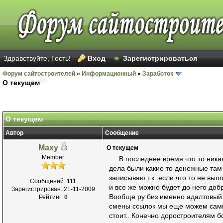
Здравствуйте, Гость!
Вход
Зарегистрироваться
Форум сайтостроителей
»
Информационный
»
Заработок
О текущем
Голосов: 14 - Средняя оценка: 2.43
1
2
3
4
5
О текущем
Автор
Сообщение
Maxy
О текущем
Member
В последнее время что то никак 
дела были какие то денежные там т
записываю т.к. если что то не вы
Сообщений: 111
и все же можно будет до него доб
Зарегистрирован: 21-11-2009
Вообще ру биз именно адалтовый е
Рейтинг:
0
смены ссылок мы еще можем сами 
стоит.. Конечно доростроителям б