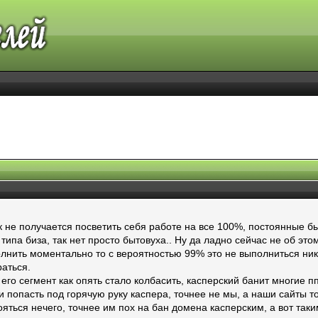
не получается посветить себя работе на все 100%, постоянные б
ипа биза, так нет просто бытовуха.. Ну да ладно сейчас не об этом
полнить моментально то с вероятностью 99% это не выполниться ник
раться.
го сегмент как опять стало колбасить, касперский банит многие п
попасть под горячую руку каспера, точнее не мы, а наши сайты то
ояться нечего, точнее им пох на бан домена касперским, а вот таки