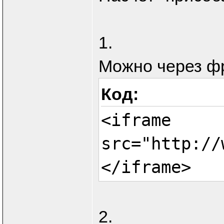
1.
Можно через фр
Код:
<iframe
src="http://
</iframe>
2.