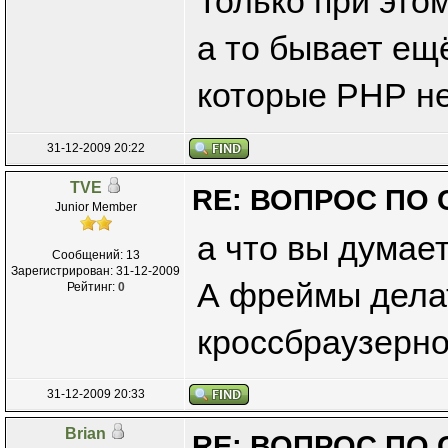
Только при это
а то бывает ещ
которые РНР н
31-12-2009 20:22
TVE
RE: ВОПРОС ПО 
Junior Member
а что вы думае
Сообщений: 13
Зарегистрирован: 31-12-2009
А фреймы делат
Рейтинг:
0
кроссбраузерно
31-12-2009 20:33
Brian
RE: ВОПРОС ПО 