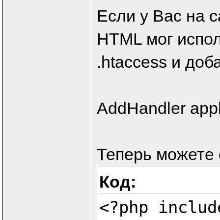
Если у Вас на 
HTML мог испол
.htaccess и доб
AddHandler appli
Теперь можете 
Код:
<?php includ