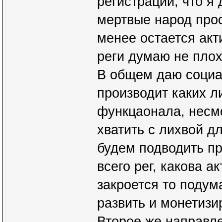
регистраций, что я
мертвые народ прос
менее остается акт
реги думаю не плох
В общем даю социал
производит каких л
функцаонала, несмо
хватить с лихвой д
будем подводить п
всего рег, какова а
закроется то подум
развить и монетизи
Второе же направле