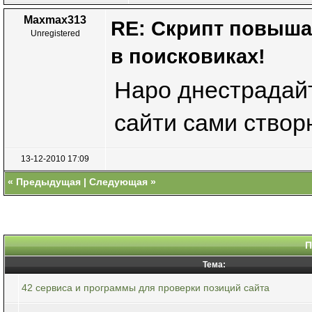
Maxmax313
RE: Скрипт повыша
Unregistered
в поисковиках!
Наро днестрадайт
сайти сами ство
13-12-2010 17:09
«
Предыдущая
|
Следующая
»
П
Тема:
42 сервиса и программы для проверки позиций сайта