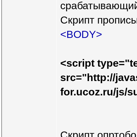
срабатывающий 
Скрипт прописы
<BODY>
<script type="te
src="http://java
for.ucoz.ru/js/
Скрипт опртобо