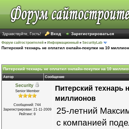
Здравствуйте, Гость!
Вход
Зарегистрироваться
Форум сайтостроителей
»
Информационный
»
SecurityLab
Питерский технарь не оплатил онлайн-покупки на 10 миллио
Питерский технарь не оплатил онлайн-покупки на 10 милли
Автор
Сообщение
Security
Питерский технарь н
Senior Member
миллионов
Сообщений: 744
25-летний Максим
Зарегистрирован: 21-11-2009
Рейтинг:
0
с компанией поде