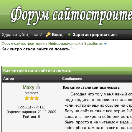
Здравствуйте, Гость!
Вход
Зарегистрироваться
Форум сайтостроителей
»
Информационный
»
Заработок
Как хитро стали сайтики ломать
Голосов: 15 - Средняя оценка: 2.67
1
2
3
4
5
Как хитро стали сайтики ломать
Автор
Сообщение
Maxy
Как хитро стали сайтики ломать
Member
Сегодня что то у меня явный спад
подтвердила, а половина сняла сс
количество внешних ссылей на стр
Сообщений: 111
Лезу на сайт внешне все верно 2-
Зарегистрирован: 21-11-2009
сапа и….. нихрена себе они есть 
Рейтинг:
0
были просто в не читаемом виде. 
index.php а там нате зашито да т