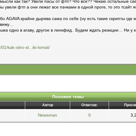
мысли как так? Увели пасы от фтп? Что все?? Чекаю остальные сай
ы увели фтп а они лежат все пачками в одной проге, то это тсайт 
о AGAVA крайне дырява сама по себе (ну есть такие скрипты где мо
е вижу…
ма одно в агаву, другое в линкфид.. Будем ждать реакции… Ни у 
01/kak-xitro-st...iki-lomat/
Похожие темы
Автор
Ответов:
Просм
Newsman
0
3,