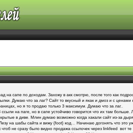
 на сапе по доходам. Захожу в акк смотрю, после того как подрос
ылки. Думаю что за лаг? Сайт то вкусный и якак и дмоз и с ценами
аницах, но я то продаю только 3 максимум. Думаю что за лаг..
3 ссыли на паге, но в сапе устойчиво говорится что их там больше.
скрытые в диве. Млин думаю возможно когда хакали сайт из-за дыря
Лезу на шабы сайта и вижу {foot} код… Начинаю догонять что это у
ак чтоб не сразу было видно продажа ссылочек через linkfeed вот 