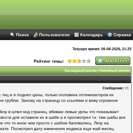
Поиск
Пользователи
Календарь
Справка
Текущее время:
06-08-2026, 21:25
Рейтинг темы:
Каскадный режим
|
Линейный режим
Сообщение:
#1
 тиц и я поднял цены, только половина оптимизаторов их
 не грублю. Захожу на страницу со ссылями и вижу огромное
 Лезу в штмл код страниц, вбиваю левые урлы что показывает
вости дле оставили их в шабе а я просмотрел т.к. там шабы все
же что то иное чем просто с шабом баловались. Лезу на
те нате. Посмотрел дату изменения индекса еще май месяц.