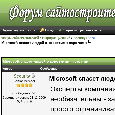
Здравствуйте, Гость!
Вход
Зарегистрироваться
Форум сайтостроителей
»
Информационный
»
SecurityLab
Microsoft спасет людей с короткими паролями
Microsoft спасет людей с короткими паролями
Автор
Сообщение
Security
Microsoft спасет лю
Senior Member
Эксперты компании
Сообщений: 744
необязательны - з
Зарегистрирован: 21-11-2009
Рейтинг:
0
просто ограничива