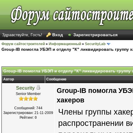
Здравствуйте, Гость!
Вход
Зарегистрироваться
Форум сайтостроителей
»
Информационный
»
SecurityLab
Group-IB помогла УБЭП и отделу "К" ликвидировать группу 
Group-IB помогла УБЭП и отделу "К" ликвидировать группу 
Автор
Сообщение
Security
Group-IB помогла УБЭ
Senior Member
хакеров
Сообщений: 744
Члены группы хакер
Зарегистрирован: 21-11-2009
Рейтинг:
0
распространении ви