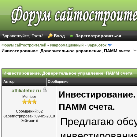
Здравствуйте, Гость!
Вход
Зарегистрироваться
Форум сайтостроителей
»
Информационный
»
Заработок
Инвестирование. Доверительное управление, ПАММ счета.
Инвестирование. Доверительное управление, ПАММ счета.
Автор
Сообщение
affiliatebiz.ru
Инвестирование.
Member
ПАММ счета.
Сообщений: 62
Зарегистрирован: 09-05-2010
Предлагаю обсу
Рейтинг:
0
инвестирования