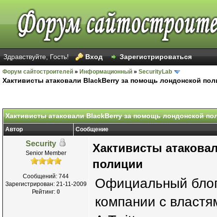
Здравствуйте, Гость!
Вход
Зарегистрироваться
Форум сайтостроителей
»
Информационный
»
SecurityLab
Хактивисты атаковали BlackBerry за помощь лондонской по
Хактивисты атаковали BlackBerry за помощь лондонской по
Автор
Сообщение
Security
Хактивисты атаковал
Senior Member
полиции
Сообщений: 744
Официальный блог
Зарегистрирован: 21-11-2009
Рейтинг:
0
компании с властя