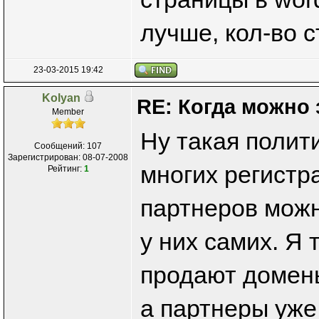
лучше, кол-во 
23-03-2015 19:42
Kolyan
RE: Когда можно 
Member
Ну такая полит
Сообщений: 107
Зарегистрирован: 08-07-2008
многих регистр
Рейтинг:
1
партнеров мож
у них самих. Я 
продают домен
а партнеры уже