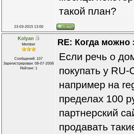
такой план?
23-03-2015 13:00
Kolyan
RE: Когда можно 
Member
Если речь о дом
Сообщений: 107
Зарегистрирован: 08-07-2008
покупать у RU-
Рейтинг:
1
например на reg
пределах 100 р
партнерский са
продавать таки