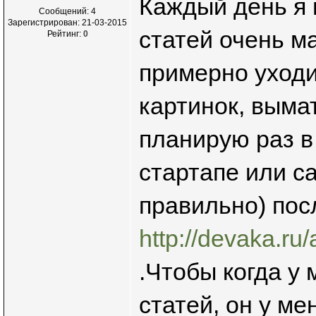
Каждый день я н
Сообщений: 4
Зарегистрирован: 21-03-2015
статей очень ма
Рейтинг:
0
примерно уходит
картинок, выма
планирую раз в
стартапе или с
правильно) пос
http://devaka.ru
.Чтобы когда у 
статей, он у м