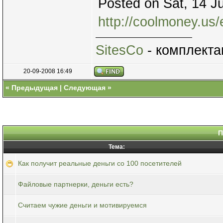
Posted on Sat, 14 J
http://coolmoney.us
SitesCo
- комплекта
20-09-2008 16:49
«
Предыдущая
|
Следующая
»
П
Тема:
Как получит реальные деньги со 100 посетителей
Файловые партнерки, деньги есть?
Считаем чужие деньги и мотивируемся