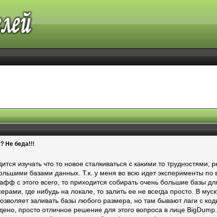
 Не беда!!!
тся изучать что то новое сталкиваться с какими то трудностями, р
льшими базами данных. Т.к. у меня во всю идет эксперименты по вп
фф с этого всего, то приходится собирать очень большие базы для 
рами, где нибудь на локале, то залить ее не всегда просто. В муск
зволяет заливать базы любого размера, но там бывают лаги с коди
дено, просто отличное решение для этого вопроса в лице BigDump.