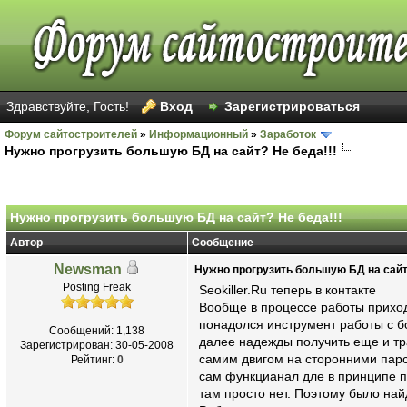
Здравствуйте, Гость!
Вход
Зарегистрироваться
Форум сайтостроителей
»
Информационный
»
Заработок
Нужно прогрузить большую БД на сайт? Не беда!!!
Голосов: 20 - Средняя оценка: 2.5
1
2
3
4
5
Нужно прогрузить большую БД на сайт? Не беда!!!
Автор
Сообщение
Newsman
Нужно прогрузить большую БД на сайт?
Posting Freak
Seokiller.Ru теперь в контакте
Вообще в процессе работы приходи
понадолся инструмент работы с бо
Сообщений: 1,138
далее надежды получить еще и тра
Зарегистрирован: 30-05-2008
самим двигом на сторонними парсе
Рейтинг:
0
сам функцианал дле в принципе по
там просто нет. Поэтому было най