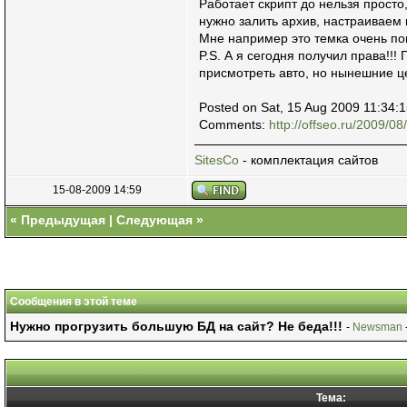
Работает скрипт до нельзя просто,
нужно залить архив, настраиваем
Мне например это темка очень по
P.S. А я сегодня получил права!!
присмотреть авто, но нынешние це
Posted on Sat, 15 Aug 2009 11:34:
Comments:
http://offseo.ru/2009/0
SitesCo
- комплектация сайтов
15-08-2009 14:59
«
Предыдущая
|
Следующая
»
Сообщения в этой теме
Нужно прогрузить большую БД на сайт? Не беда!!!
-
Newsman
Тема: