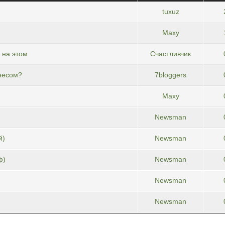
tuxuz
Maxy
 на этом
Счастливчик
несом?
7bloggers
Maxy
Newsman
й)
Newsman
ф)
Newsman
Newsman
Newsman