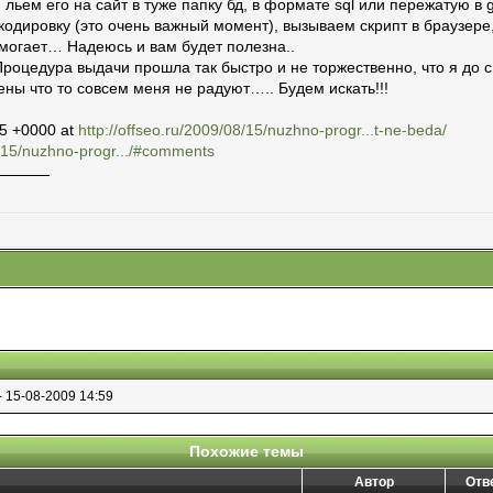
 льем его на сайт в туже папку бд, в формате sql или пережатую в
 кодировку (это очень важный момент), вызываем скрипт в браузе
могает… Надеюсь и вам будет полезна..
! Процедура выдачи прошла так быстро и не торжественно, что я до 
ны что то совсем меня не радуют….. Будем искать!!!
15 +0000 at
http://offseo.ru/2009/08/15/nuzhno-progr...t-ne-beda/
8/15/nuzhno-progr.../#comments
- 15-08-2009 14:59
Похожие темы
Автор
Отв