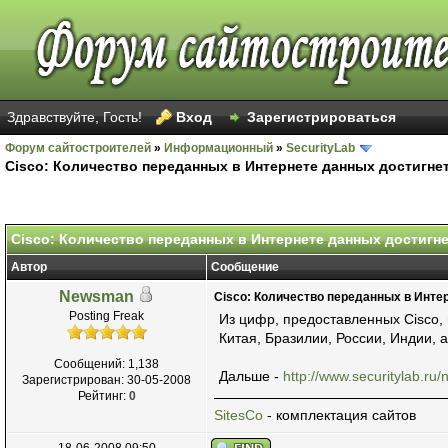
Здравствуйте, Гость!
Вход
Зарегистрироваться
Форум сайтостроителей
»
Информационный
»
SecurityLab
Cisco: Количество переданных в Интернете данных достигне
Голосов: 12 - Средняя оценка: 1.92
1
2
3
4
5
Cisco: Количество переданных в Интернете данных достигн
Автор
Сообщение
Newsman
Cisco: Количество переданных в Инте
Posting Freak
Из цифр, предоставленных Cisco,
Китая, Бразилии, России, Индии, 
Сообщений: 1,138
Дальше -
http://www.securitylab.r
Зарегистрирован: 30-05-2008
Рейтинг:
0
SitesCo
- комплектация сайтов
18-06-2008 09:50