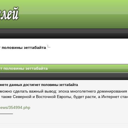
т половины зеттабайта
ет половины зеттабайта
рнете данных достигнет половины зеттабайта
 можно сделать важный вывод: эпоха многолетнего доминирования 
а также Северной и Восточной Европы, будет расти, а Интернет ст
u/news/354994.php