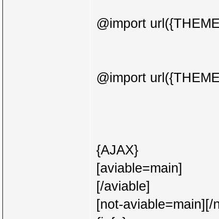
@import url({THEME}
@import url({THEME}
{AJAX}
[aviable=main]
[/aviable]
[not-aviable=main][/n