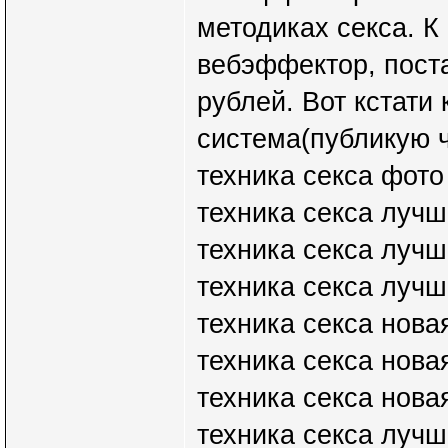
методиках секса. К
вебэффектор, поста
рублей. Вот кстати
система(публикую ч
техника секса фото
техника секса луч
техника секса луч
техника секса луч
техника секса нова
техника секса нова
техника секса нова
техника секса лучш