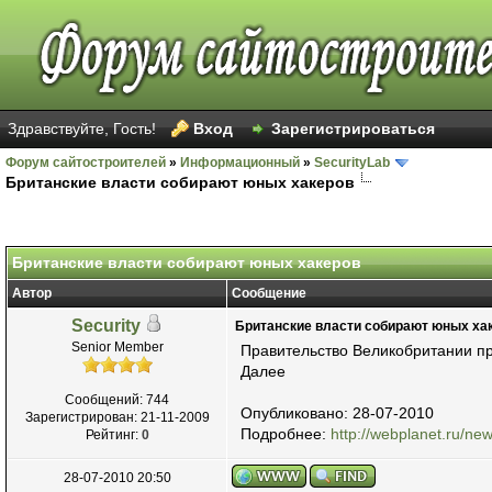
Здравствуйте, Гость!
Вход
Зарегистрироваться
Форум сайтостроителей
»
Информационный
»
SecurityLab
Британские власти собирают юных хакеров
Голосов: 14 - Средняя оценка: 2.36
1
2
3
4
5
Британские власти собирают юных хакеров
Автор
Сообщение
Security
Британские власти собирают юных ха
Senior Member
Правительство Великобритании про
Далее
Сообщений: 744
Опубликовано: 28-07-2010
Зарегистрирован: 21-11-2009
Подробнее:
http://webplanet.ru/new
Рейтинг:
0
28-07-2010 20:50