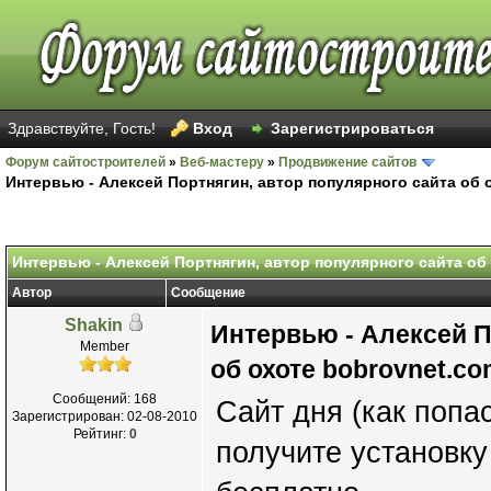
Здравствуйте, Гость!
Вход
Зарегистрироваться
Форум сайтостроителей
»
Веб-мастеру
»
Продвижение сайтов
Интервью - Алексей Портнягин, автор популярного сайта об 
Интервью - Алексей Портнягин, автор популярного сайта об
Автор
Сообщение
Shakin
Интервью - Алексей П
Member
об охоте bobrovnet.co
Сообщений: 168
Сайт дня (как попас
Зарегистрирован: 02-08-2010
Рейтинг:
0
получите установку 