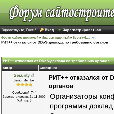
Здравствуйте, Гость!
Вход
Зарегистрироваться
Форум сайтостроителей
»
Информационный
»
SecurityLab
РИТ++ отказался от DDoS-доклада по требованию органов
РИТ++ отказался от DDoS-доклада по требованию органов
Автор
Сообщение
Security
РИТ++ отказался от 
Senior Member
органов
Сообщений: 744
Организаторы конф
Зарегистрирован: 21-11-2009
Рейтинг:
0
программы доклад 