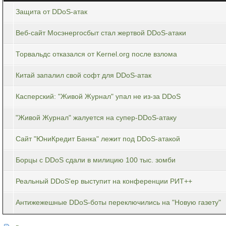
Защита от DDoS-атак
Веб-сайт Мосэнергосбыт стал жертвой DDoS-атаки
Торвальдс отказался от Kernel.org после взлома
Китай запалил свой софт для DDoS-атак
Касперский: "Живой Журнал" упал не из-за DDoS
"Живой Журнал" жалуется на супер-DDoS-атаку
Сайт "ЮниКредит Банка" лежит под DDoS-атакой
Борцы с DDoS сдали в милицию 100 тыс. зомби
Реальный DDoS'ер выступит на конференции РИТ++
Антижежешные DDoS-боты переключились на "Новую газету"