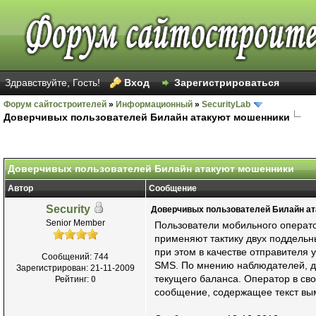
Здравствуйте, Гость!
Вход
Зарегистрироваться
Форум сайтостроителей
»
Информационный
»
SecurityLab
Доверчивых пользователей Билайн атакуют мошенники
Голосов: 32 - Средняя оценка: 2.59
1
2
3
4
5
Доверчивых пользователей Билайн атакуют мошенники
Автор
Сообщение
Security
Доверчивых пользователей Билайн а
Senior Member
Пользователи мобильного операто
применяют тактику двух поддель
при этом в качестве отправителя
Сообщений: 744
SMS. По мнению наблюдателей, да
Зарегистрирован: 21-11-2009
текущего баланса. Оператор в св
Рейтинг:
0
сообщение, содержащее текст вы