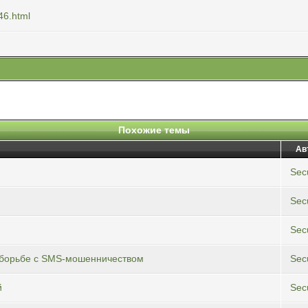
46.html
Похожие темы
Ав
Secu
Secu
Secu
в борьбе с SMS-мошенничеством
Secu
й
Secu