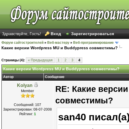
Здравствуйте, Гость!
Вход
Зарегистрироваться
Форум сайтостроителей
»
Веб-мастеру
»
Веб-программирование
Какие версии Wordpress MU и Buddypress совместимы?
Страницы (4):
« Предыдущая
1
2
3
4
Какие версии Wordpress MU и Buddypress совместимы?
Автор
Сообщение
Kolyan
RE: Какие версии
Member
совместимы?
Сообщений: 107
Зарегистрирован: 08-07-2008
san40 писал(а
Рейтинг:
1